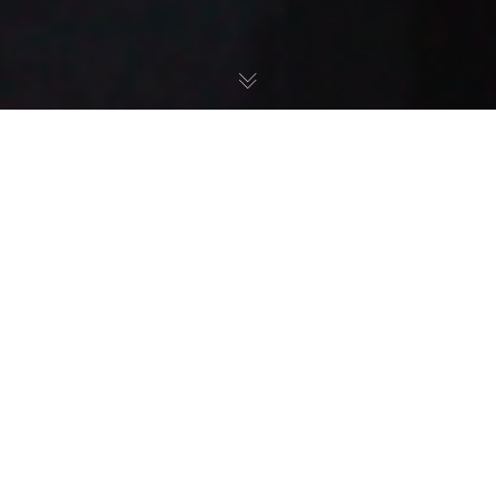
Fais maison & traditionnel
Bienvenue
La
Table d'Alsace
Restaurant situé à Martigues, La Table d’Alsace vous
accueille chaleureusement au cœur de la petite Venise
provençale.
Dégustez une cuisine avec des produits